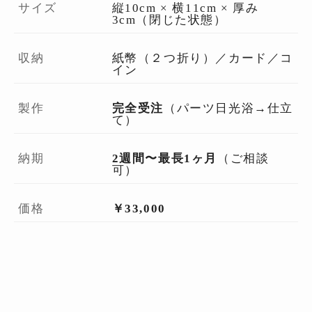
サイズ
縦10cm × 横11cm × 厚み
3cm（閉じた状態）
収納
紙幣（２つ折り）／カード／コ
イン
製作
完全受注
（パーツ日光浴→仕立
て）
納期
2週間〜最長1ヶ月
（ご相談
可）
価格
￥33,000