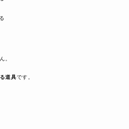
る
ん。
る道具
です。